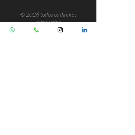
© 2026 todos os direitos
reservados
© 2026 todos os direitos reservados - Lazzaretti Assist. Consult &
Tecnol. em Saúde LTDA -
10.897.703
/0001-18 Rua Barata Ribeiro,
490 Cj 122 São Paulo SP CEP
01308-000
​