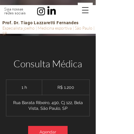
Siga nossas
redes sociais
Prof. Dr. Tiago Lazzaretti Fernandes
Especialista joelho | Medicina esportiva | São Paulo |
SP
Consulta Médica
1.200
Reais
1 h
1
R$ 1.200
brasileiros
Rua Barata Ribeiro, 490, Cj 122, Bela
Vista, São Paulo, SP
Agendar