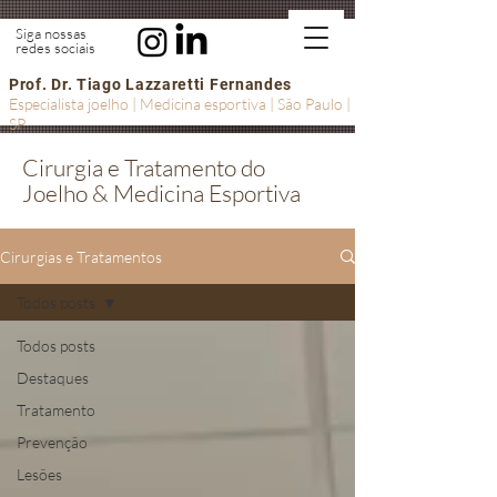
Siga nossas
redes sociais
Prof. Dr. Tiago Lazzaretti Fernandes
Especialista joelho | Medicina esportiva | São Paulo |
SP
Cirurgia e Tratamento do
Joelho & Medicina Esportiva
Cirurgias e Tratamentos
Todos posts
Todos posts
Destaques
Tratamento
Prevenção
Lesões