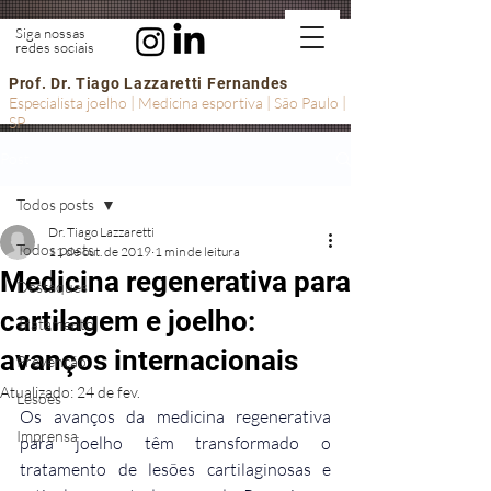
Siga nossas
redes sociais
Prof. Dr. Tiago Lazzaretti Fernandes
Especialista joelho | Medicina esportiva | São Paulo |
SP
Post
Todos posts
Dr. Tiago Lazzaretti
Todos posts
11 de out. de 2019
1 min de leitura
Medicina regenerativa para
Destaques
cartilagem e joelho:
Tratamento
avanços internacionais
Prevenção
Atualizado:
24 de fev.
Lesões
Os avanços da medicina regenerativa 
Imprensa
para joelho têm transformado o 
tratamento de lesões cartilaginosas e 